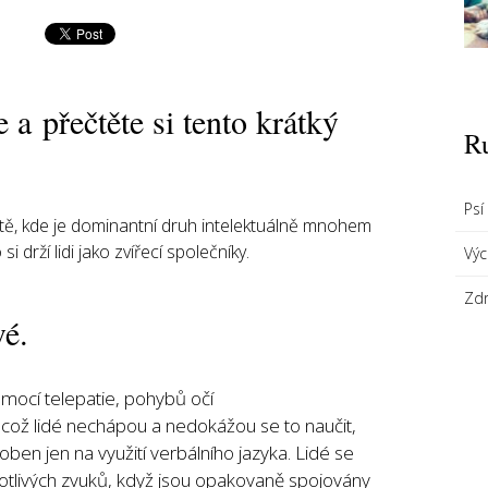
 a přečtěte si tento krátký
R
Psí
netě, kde je dominantní druh intelektuálně mnohem
si drží lidi jako zvířecí společníky.
Vý
Zdr
é.
mocí telepatie, pohybů očí
 což lidé nechápou a nedokážou se to naučit,
ben jen na využití verbálního jazyka. Lidé se
otlivých zvuků, když jsou opakovaně spojovány