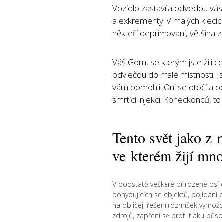
Vozidlo zastaví a odvedou vá
a exkrementy. V malých klecích
někteří deprimovaní, většina z
Váš Gorn, se kterým jste žili c
odvlečou do malé místnosti. J
vám pomohli. Oni se otočí a o
smrtící injekci. Koneckonců, t
Tento svět jako z 
ve kterém žijí mno
V podstatě veškeré přirozené psí c
pohybujících se objektů, pojídání p
na obličej, řešení rozmíšek vyhrož
zdrojů, zapření se proti tlaku půs