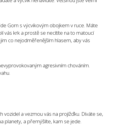
ádáte a výcvik nenávidíte. Většinou jste velmi
 jde Gorn s výcvikovým obojkem v ruce. Máte
 vás krk a prostě se necítíte na to matoucí
te jim co nejodměřenějším hlasem, aby vás
 nevyprovokovaným agresivním chováním.
vahu.
h vozidel a vezmou vás na projížďku. Díváte se,
na planety, a přemýšlíte, kam se jede.