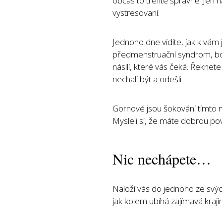
občas to trefíte správně. Jen h
vystresovaní.
Jednoho dne vidíte, jak k vám
předmenstruační syndrom, bolí
násilí, které vás čeká. Řekne
nechali být a odešli.
Gornové jsou šokování tímto
Mysleli si, že máte dobrou po
Nic nechápete…
Naloží vás do jednoho ze svýc
jak kolem ubíhá zajímavá kraji