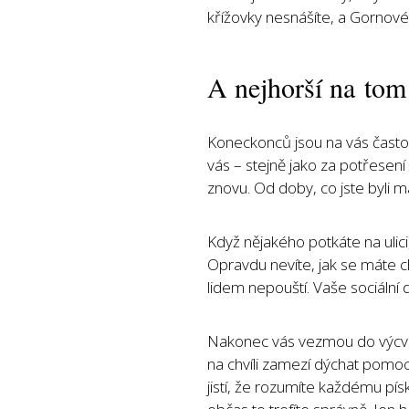
křížovky nesnášíte, a Gornové s
A nejhorší na tom 
Koneckonců jsou na vás často 
vás – stejně jako za potřesení 
znovu. Od doby, co jste byli mal
Když nějakého potkáte na ulici,
Opravdu nevíte, jak se máte ch
lidem nepouští. Vaše sociální
Nakonec vás vezmou do výcvik
na chvíli zamezí dýchat pomoc
jistí, že rozumíte každému písk