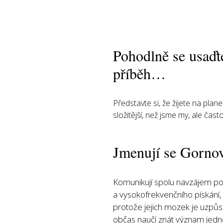
Pohodlně se usaďte
příběh…
Představte si, že žijete na pla
složitější, než jsme my, ale často 
Jmenují se Gornov
Komunikují spolu navzájem po
a vysokofrekvenčního pískání,
protože jejich mozek je uzpůso
občas naučí znát význam jedn