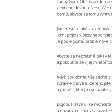
žádný Gorn. Občas přijdou do
zjevného důvodu. Nesnášíte t
domů, abyste se tomu vyhnuli. 
Jste trestáni také za sledování 
lidmi, pojídání pizzy nebo tv
je podle Gornů problémové c
Abyste se nezbláznili, tak i 
a pokoušíte se v jejich nepříto
Když jsou doma, tiše sedíte a 
správné chování, kterého jste
a jiné věci, kterými se bavíte, 
Dojdou k závěru, že nechcete 
a dávají vám křížovky, abyste si