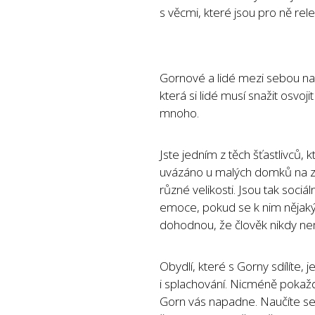
s věcmi, které jsou pro ně rele
Gornové a lidé mezi sebou na
která si lidé musí snažit osvoj
mnoho.
Jste jedním z těch šťastlivců, kt
uvázáno u malých domků na z
různé velikosti. Jsou tak soci
emoce, pokud se k nim nějaký G
dohodnou, že člověk nikdy nem
Obydlí, které s Gorny sdílíte,
i splachování. Nicméně pokaždé
Gorn vás napadne. Naučíte se 