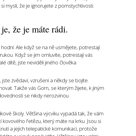
i myslí, že je ignorujete z pomstychtivosti.
je, že je máte rádi.
hodní. Ale když se na ně usmějete, potrestají
rukou. Když se jim omluvíte, potrestají vás
é dítě, jste neviděli jiného člověka.
 jste zvědaví, vzrušení a někdy se bojíte.
ovat. Takže vás Gorn, se kterým žijete, k jiným
 dovednosti se nikdy nerozvinou.
ové školy. Většina výcviku vypadá tak, že vám
í kovového řetězu, který máte na krku. Jsou si
nutí a jejich telepatické komunikaci, protože