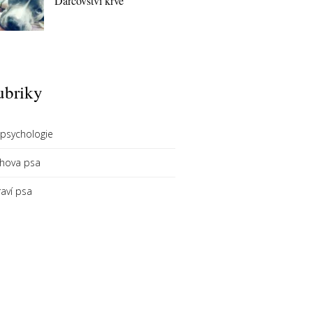
Dárcovství krve
ubriky
 psychologie
chova psa
aví psa