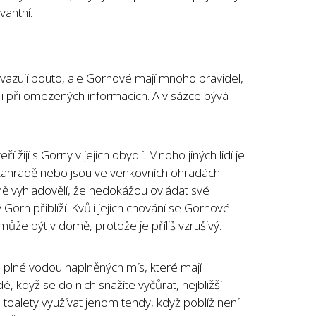
vantní.
vazují pouto, ale Gornové mají mnoho pravidel,
it i při omezených informacích. A v sázce bývá
eří žijí s Gorny v jejich obydlí. Mnoho jiných lidí je
ahradě nebo jsou ve venkovních ohradách
álně vyhladovělí, že nedokážou ovládat své
orn přiblíží. Kvůli jejich chování se Gornové
ůže být v domě, protože je příliš vzrušivý.
 je plné vodou naplněných mís, které mají
, když se do nich snažíte vyčůrat, nejbližší
toalety využívat jenom tehdy, když poblíž není