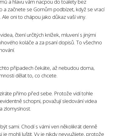
mů a hlavu vám nacpou do toalety bez
o a začnete se Gornům podbízet, když se vrací
Ale oni to chápou jako důkaz vaší viny.
videa, čtení určitých knížek, mluvení s jinými
arohového koláče a za psaní dopisů. To všechno
hování.
v těchto případech čekáte, až nebudou doma,
mnosti dělat to, co chcete.
zíráte přímo před sebe. Protože vidí tohle
 evidentně schopni, považují sledování videa
za zlomyslnost.
být sami. Chodí s vámi ven několikrát denně
 je mohli luštit. Vy je nikdy nevyužijete, protože