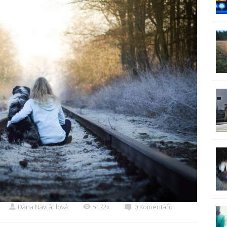
Dana Navrátilová
5172x
0 Komentářů