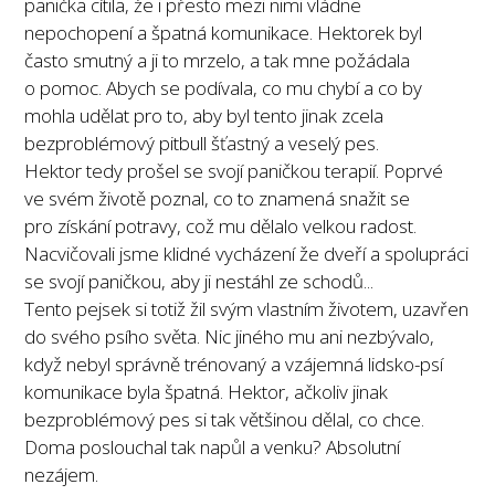
panička cítila, že i přesto mezi nimi vládne
nepochopení a špatná komunikace. Hektorek byl
často smutný a ji to mrzelo, a tak mne požádala
o pomoc. Abych se podívala, co mu chybí a co by
mohla udělat pro to, aby byl tento jinak zcela
bezproblémový pitbull šťastný a veselý pes.
Hektor tedy prošel se svojí paničkou terapií. Poprvé
ve svém životě poznal, co to znamená snažit se
pro získání potravy, což mu dělalo velkou radost.
Nacvičovali jsme klidné vycházení že dveří a spolupráci
se svojí paničkou, aby ji nestáhl ze schodů...
Tento pejsek si totiž žil svým vlastním životem, uzavřen
do svého psího světa. Nic jiného mu ani nezbývalo,
když nebyl správně trénovaný a vzájemná lidsko-psí
komunikace byla špatná. Hektor, ačkoliv jinak
bezproblémový pes si tak většinou dělal, co chce.
Doma poslouchal tak napůl a venku? Absolutní
nezájem.