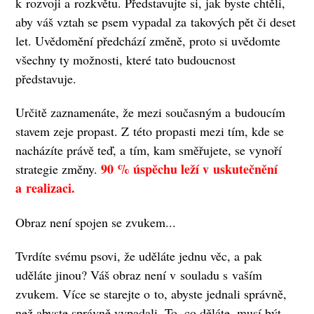
k rozvoji a rozkvětu. Představujte si, jak byste chtěli,
aby váš vztah se psem vypadal za takových pět či deset
let. Uvědomění předchází změně, proto si uvědomte
všechny ty možnosti, které tato budoucnost
představuje.
Určitě zaznamenáte, že mezi současným a budoucím
stavem zeje propast. Z této propasti mezi tím, kde se
nacházíte právě teď, a tím, kam směřujete, se vynoří
90 % úspěchu leží v uskutečnění
strategie změny.
a realizaci.
Obraz není spojen se zvukem...
Tvrdíte svému psovi, že uděláte jednu věc, a pak
uděláte jinou? Váš obraz není v souladu s vaším
zvukem. Více se starejte o to, abyste jednali správně,
než abyste správně vypadali. To, co děláte, musí být