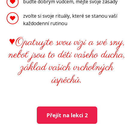
buďte dobrým vůdcem, mějte svoje zásady
zvolte si svoje rituály, které se stanou vaší
každodenní rutinou
♥Opatrujte svou vizi a své sny,
neboť jsou to děti vašeho ducha,
základ vašich vrcholných
úspěchů.
Přejít na lekci 2