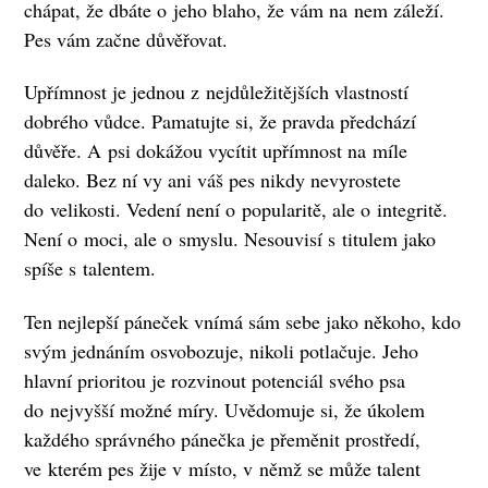
chápat, že dbáte o jeho blaho, že vám na nem záleží.
Pes vám začne důvěřovat.
Upřímnost je jednou z nejdůležitějších vlastností
dobrého vůdce. Pamatujte si, že pravda předchází
důvěře. A psi dokážou vycítit upřímnost na míle
daleko. Bez ní vy ani váš pes nikdy nevyrostete
do velikosti. Vedení není o popularitě, ale o integritě.
Není o moci, ale o smyslu. Nesouvisí s titulem jako
spíše s talentem.
Ten nejlepší páneček vnímá sám sebe jako někoho, kdo
svým jednáním osvobozuje, nikoli potlačuje. Jeho
hlavní prioritou je rozvinout potenciál svého psa
do nejvyšší možné míry. Uvědomuje si, že úkolem
každého správného pánečka je přeměnit prostředí,
ve kterém pes žije v místo, v němž se může talent