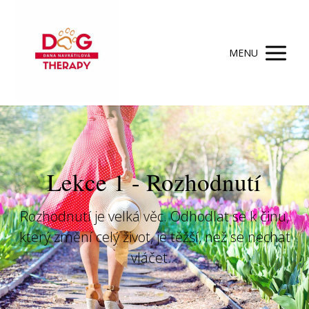
MENU
Lekce 1 - Rozhodnutí
Rozhodnutí je velká věc. Odhodlat se k činu,
který změní celý život, je těžší, než se nechat
vláčet...