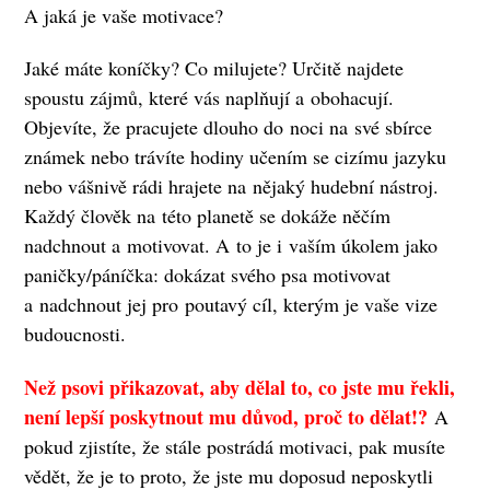
A jaká je vaše motivace?
Jaké máte koníčky? Co milujete? Určitě najdete
spoustu zájmů, které vás naplňují a obohacují.
Objevíte, že pracujete dlouho do noci na své sbírce
známek nebo trávíte hodiny učením se cizímu jazyku
nebo vášnivě rádi hrajete na nějaký hudební nástroj.
Každý člověk na této planetě se dokáže něčím
nadchnout a motivovat. A to je i vaším úkolem jako
paničky/páníčka: dokázat svého psa motivovat
a nadchnout jej pro poutavý cíl, kterým je vaše vize
budoucnosti.
Než psovi přikazovat, aby dělal to, co jste mu řekli,
není lepší poskytnout mu důvod, proč to dělat!?
A
pokud zjistíte, že stále postrádá motivaci, pak musíte
vědět, že je to proto, že jste mu doposud neposkytli