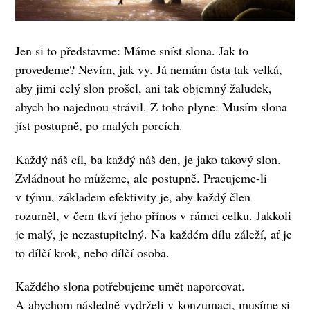
Jen si to představme: Máme sníst slona. Jak to
provedeme? Nevím, jak vy. Já nemám ústa tak velká,
aby jimi celý slon prošel, ani tak objemný žaludek,
abych ho najednou strávil. Z toho plyne: Musím slona
jíst postupně, po malých porcích.
Každý náš cíl, ba každý náš den, je jako takový slon.
Zvládnout ho můžeme, ale postupně. Pracujeme-li
v týmu, základem efektivity je, aby každý člen
rozuměl, v čem tkví jeho přínos v rámci celku. Jakkoli
je malý, je nezastupitelný. Na každém dílu záleží, ať je
to dílčí krok, nebo dílčí osoba.
Každého slona potřebujeme umět naporcovat.
A abychom následně vydrželi v konzumaci, musíme si