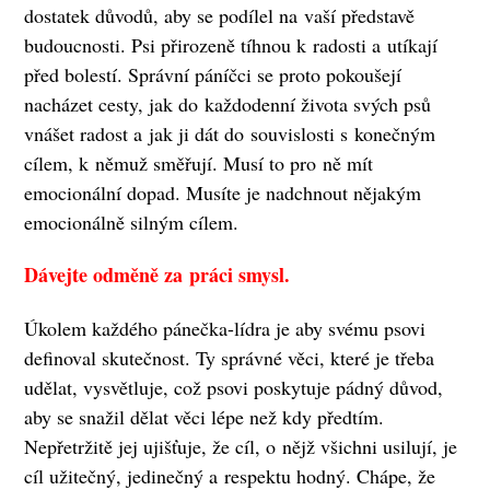
dostatek důvodů, aby se podílel na vaší představě
budoucnosti. Psi přirozeně tíhnou k radosti a utíkají
před bolestí. Správní páníčci se proto pokoušejí
nacházet cesty, jak do každodenní života svých psů
vnášet radost a jak ji dát do souvislosti s konečným
cílem, k němuž směřují. Musí to pro ně mít
emocionální dopad. Musíte je nadchnout nějakým
emocionálně silným cílem.
Dávejte odměně za práci smysl.
Úkolem každého pánečka-lídra je aby svému psovi
definoval skutečnost. Ty správné věci, které je třeba
udělat, vysvětluje, což psovi poskytuje pádný důvod,
aby se snažil dělat věci lépe než kdy předtím.
Nepřetržitě jej ujišťuje, že cíl, o nějž všichni usilují, je
cíl užitečný, jedinečný a respektu hodný. Chápe, že