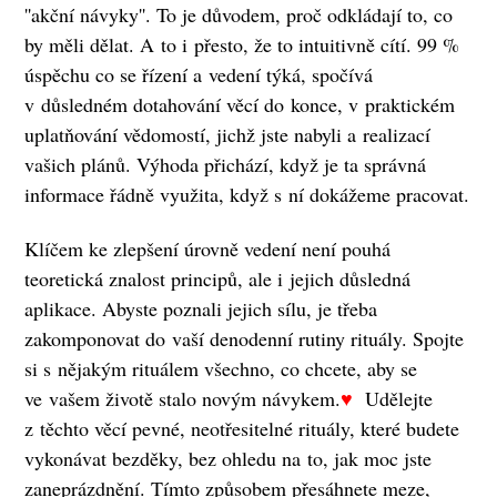
''akční návyky''. To je důvodem, proč odkládají to, co
by měli dělat. A to i přesto, že to intuitivně cítí. 99 %
úspěchu co se řízení a vedení týká, spočívá
v důsledném dotahování věcí do konce, v praktickém
uplatňování vědomostí, jichž jste nabyli a realizací
vašich plánů. Výhoda přichází, když je ta správná
informace řádně využita, když s ní dokážeme pracovat.
Klíčem ke zlepšení úrovně vedení není pouhá
teoretická znalost principů, ale i jejich důsledná
aplikace. Abyste poznali jejich sílu, je třeba
zakomponovat do vaší denodenní rutiny rituály. Spojte
si s nějakým rituálem všechno, co chcete, aby se
ve vašem životě stalo novým návykem.
♥
Udělejte
z těchto věcí pevné, neotřesitelné rituály, které budete
vykonávat bezděky, bez ohledu na to, jak moc jste
zaneprázdnění. Tímto způsobem přesáhnete meze,