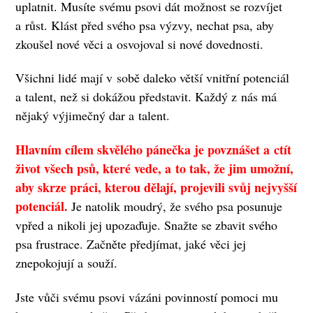
uplatnit. Musíte svému psovi dát možnost se rozvíjet
a růst. Klást před svého psa výzvy, nechat psa, aby
zkoušel nové věci a osvojoval si nové dovednosti.
Všichni lidé mají v sobě daleko větší vnitřní potenciál
a talent, než si dokážou představit. Každý z nás má
nějaký výjimečný dar a talent.
Hlavním cílem skvělého pánečka je povznášet a ctít
život všech psů, které vede, a to tak, že jim umožní,
aby skrze práci, kterou dělají, projevili svůj nejvyšší
potenciál.
Je natolik moudrý, že svého psa posunuje
vpřed a nikoli jej upozaďuje. Snažte se zbavit svého
psa frustrace. Začněte předjímat, jaké věci jej
znepokojují a souží.
Jste vůči svému psovi vázáni povinností pomoci mu