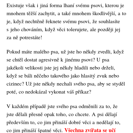
Existuje však i jiná forma lhaní svému psovi, kterou je
mnohem těžší zachytit, a také mnohem škodlivější, a to
je, když nechtěně řeknete svému psovi, že souhlasíte
s jeho chováním, když věci tolerujete, ale později jej
za ně potrestáte!
Pokud máte malého psa, už jste ho někdy zvedli, když
se chtěl dostat agresivně k jinému psovi? U psa
jakékoli velikosti jste jej někdy hladili nebo drželi,
když se báli něčeho takového jako hlasitý zvuk nebo
cizinec? Už jste někdy nechali svého psa, aby se styděl
poté, co nedokázal vykonat váš příkaz?
V každém případě jste svého psa odměnili za to, že
jste dělali přesně opak toho, co chcete. A psi dělají
především to, co jim přináší dobré věci a nedělají to,
Všechna zvířata se učí
co jim přináší špatné věci.