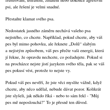
frustrovaní, ustrašení, zmatení nebo dokonce agresivní
psi, ale řešení je velmi snadné.
Přestaňte klamat svého psa.
Nedostatek jasného záměru nechává vašeho psa
nejistého, co chcete. Například, pokud chcete, aby váš
pes byl mimo pohovku, ale řeknete „Dolů“ slabým
a nejistým způsobem, váš pes přečte vaši energii, která
jí řekne, že opravdu nechcete, co požadujete. Pokud si
na procházce nejste jistí jazykem svého těla, pak se váš
pes pokusí vést, protože to nejste vy.
Pokud váš pes nevěří, že jste věci myslíte vážně, když
chcete, aby něco udělal, nebude dávat pozor. Kolikrát
jste slyšeli, jak někdo říká - nebo to sám řekl - "Můj
pes mě neposlouchá?" To je přesně ten důvod.