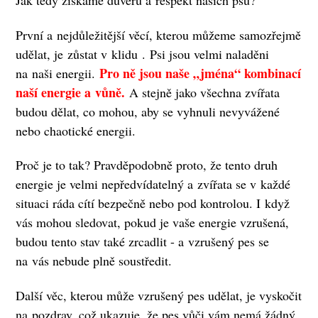
Jak tedy získáme důvěru a respekt našich psů?
První a nejdůležitější věcí, kterou můžeme samozřejmě
udělat, je zůstat v klidu . Psi jsou velmi naladěni
Pro ně jsou naše „jména“ kombinací
na naši energii.
naší energie a vůně.
A stejně jako všechna zvířata
budou dělat, co mohou, aby se vyhnuli nevyvážené
nebo chaotické energii.
Proč je to tak? Pravděpodobně proto, že tento druh
energie je velmi nepředvídatelný a zvířata se v každé
situaci ráda cítí bezpečně nebo pod kontrolou. I když
vás mohou sledovat, pokud je vaše energie vzrušená,
budou tento stav také zrcadlit - a vzrušený pes se
na vás nebude plně soustředit.
Další věc, kterou může vzrušený pes udělat, je vyskočit
na pozdrav, což ukazuje, že pes vůči vám nemá žádný