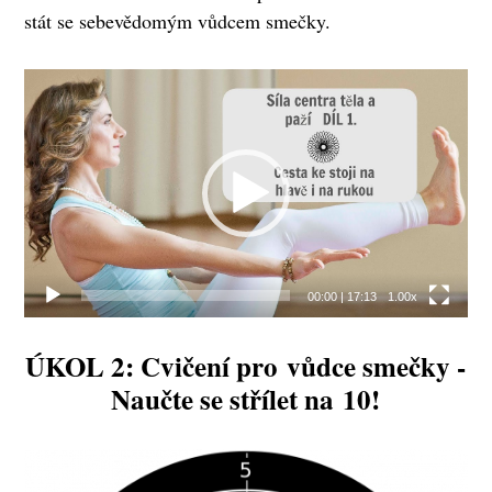
stát se sebevědomým vůdcem smečky.
Video
přehrávač
00:00
|
17:13
1.00x
ÚKOL 2:
Cvičení pro vůdce smečky -
Naučte se střílet na 10!