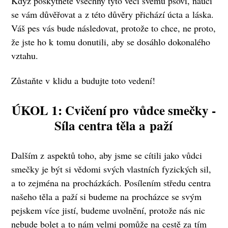
Když poskytnete všechny tyto věci svému psovi, naučí
se vám důvěřovat a z této důvěry přichází úcta a láska.
Váš pes vás bude následovat, protože to chce, ne proto,
že jste ho k tomu donutili, aby se dosáhlo dokonalého
vztahu.
Zůstaňte v klidu a budujte toto vedení!
ÚKOL 1:
Cvičení pro vůdce smečky -
Síla centra těla a paží
Dalším z aspektů toho, aby jsme se cítili jako vůdci
smečky je být si vědomi svých vlastních fyzických sil,
a to zejména na procházkách. Posílením středu centra
našeho těla a paží si budeme na procházce se svým
pejskem více jistí, budeme uvolnění, protože nás nic
nebude bolet a to nám velmi pomůže na cestě za tím