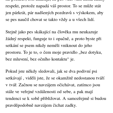
respekt, protože napadá váš prostor. To se může stát
jen párkrát, pár nadšených pozdravů s výskokem, aby
se pes naučil chovat se takto vždy a u všech lidí.
Stejně jako pes skákající na člověka mu neukazuje
žádný respekt, funguje to i opačně, a proto byste při
setkání se psem nikdy neměli vniknout do jeho
prostoru. To je to, o čem moje pravidlo „bez dotyku,
bez mluvení, bez očního kontaktu“ je.
Pokud jste někdy sledovali, jak se dva podivní psi
setkávají , viděli jste, že se okamžitě nedostanou tváří
v tvář. Začnou se navzájem očichávat, zatímco jsou
stále ve veřejné vzdálenosti od sebe, a pak mají
tendenci se k sobě přibližovat. A samozřejmě si budou
pravděpodobně navzájem čichat zadky.