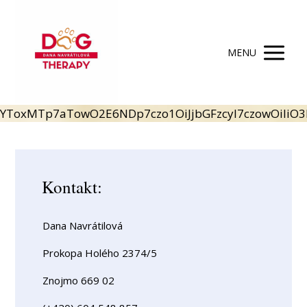
MENU
YToxMTp7aTowO2E6NDp7czo1OiJjbGFzcyI7czowOiIiO3
Kontakt:
Dana Navrátilová
Prokopa Holého 2374/5
Znojmo 669 02