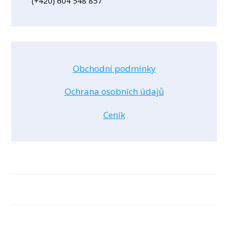
(+420) 604 548 857
Obchodní podmínky
Ochrana osobních údajů
Ceník
Ochrana osobních údajů
© 2026 Dana Navrátilová
Vytvořeno na platformě
Mioweb