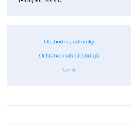
(+420) 604 548 857
Obchodní podmínky
Ochrana osobních údajů
Ceník
Ochrana osobních údajů
© 2026 Dana Navrátilová
Vytvořeno na platformě
Mioweb