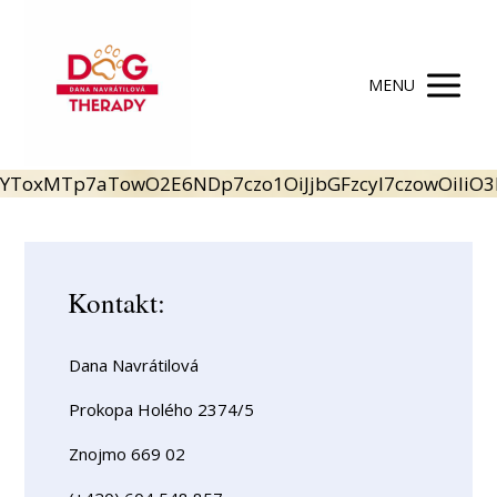
MENU
YToxMTp7aTowO2E6NDp7czo1OiJjbGFzcyI7czowOiIiO3
Kontakt:
Dana Navrátilová
Prokopa Holého 2374/5
Znojmo 669 02