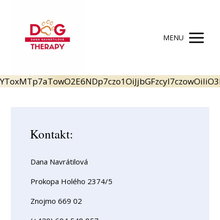
MENU
YToxMTp7aTowO2E6NDp7czo1OiJjbGFz
Kontakt:
Dana Navrátilová
Prokopa Holého 2374/5
Znojmo 669 02