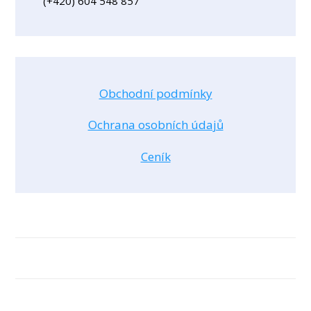
(+420) 604 548 857
Obchodní podmínky
Ochrana osobních údajů
Ceník
Ochrana osobních údajů
© 2026 Dana Navrátilová
Vytvořeno na platformě
Mioweb