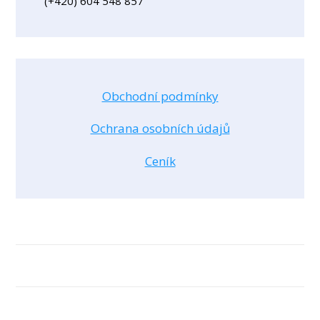
(+420) 604 548 857
Obchodní podmínky
Ochrana osobních údajů
Ceník
Ochrana osobních údajů
© 2026 Dana Navrátilová
Vytvořeno na platformě
Mioweb