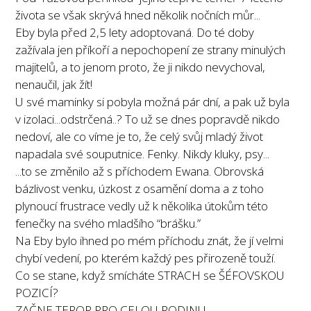
života se však skrývá hned několik nočních můr...
Eby byla před 2,5 lety adoptovaná. Do té doby
zažívala jen příkoří a nepochopení ze strany minulých
majitelů, a to jenom proto, že ji nikdo nevychoval,
nenaučil, jak žít!
U své maminky si pobyla možná pár dní, a pak už byla
v izolaci...odstrčená..? To už se dnes popravdě nikdo
nedoví, ale co víme je to, že celý svůj mladý život
napadala své souputnice. Fenky. Nikdy kluky, psy...
...to se změnilo až s příchodem Ewana. Obrovská
bázlivost venku, úzkost z osamění doma a z toho
plynoucí frustrace vedly už k několika útokům této
fenečky na svého mladšího “brášku.”
Na Eby bylo ihned po mém příchodu znát, že jí velmi
chybí vedení, po kterém každý pes přirozeně touží.
Co se stane, když smícháte STRACH se ŠÉFOVSKOU
POZICÍ?
ZAČNE TEROR PRO CELOU RODINU.