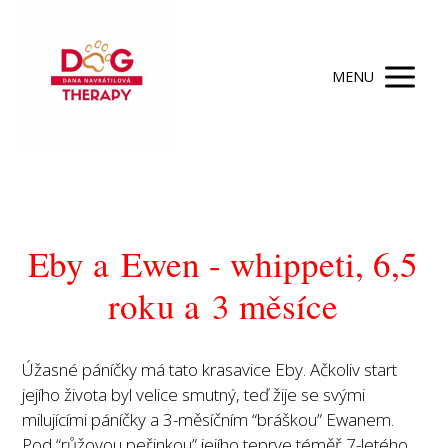
MENU
Eby a Ewen - whippeti, 6,5
roku a 3 měsíce
Úžasné páníčky má tato krasavice Eby. Ačkoliv start
jejího života byl velice smutný, teď žije se svými
milujícími páníčky a 3-měsíčním “bráškou” Ewanem.
Pod “růžovou peřinkou” jejího teprve téměř 7-letého