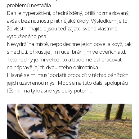
problémů nestačila.
Dan je hyperaktivní, předrážděný, příliš rozmazlovaný,
avšak bez nutnosti plnit nějaké úkoly. Výsledkem je to,
že vlsstní majitelé jsou teď zajatci svého vlastního,
vytouženého psa.
Nevydrží na místě, neposlechne jejich povel a když, tak
s nechutí, přikusuje jim ruce, brání jim ve dveřích atd.
Této rodiny je mi velice líto a budeme dál pracovat
na nápravě jejich dvouletého dalmatinka.
Hlavně se mi musí podařit probudit v těchto páníčcích
jejich uzavřenou mysl. Moc se na tuto další spolupráci
těším. I na ty krásné výsledky potom...