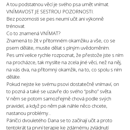
A tou podstatnou věcí je svého psa umět vnímat.
VNÍMAVOST JE SESTROU POZORNOSTI.
Bez pozornosti se pes neumí učit ani výkonně
trénovat.
Co to znamená VNÍMAT?
Znamená to žít v přítomném okamžiku a vše, co se
psem děláte, musíte dělat s plným uvědoměním.
Pes umí velice rychle rozpoznat, že přestože jste s ním
na procházce, tak myslíte na zcela jiné věci, než na něj,
na vás dva, na přítomný okamžik, na to, co spolu s ním
děláte.
Pokud nejste ke svému psovi dostatečně vnímaví, on
to pozná a také se uzavře do svého “psího” světa.
V něm se potom samozřejmě chová podle svých
pravidel, a když po něm pak náhle něco chcete,
nastanou problémy...
Páníčci dvouletého Dana se to začínají učit a proto
tentokrát ta první terapie ke zdárnému zvládnutí