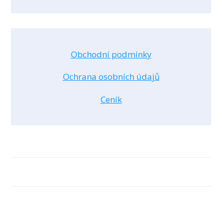
Obchodní podmínky
Ochrana osobních údajů
Ceník
Ochrana osobních údajů
© 2026 Dana Navrátilová
Vytvořeno na platformě
Mioweb