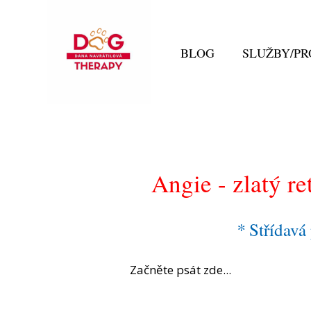
BLOG
SLUŽBY/P
Angie - zlatý re
*
Střídavá
Začněte psát zde...